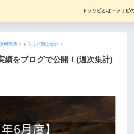
トラリピとは
トラリピ
運用実績
トラリピ週次集計
実績をブログで公開！(週次集計)