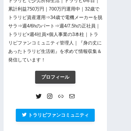
トラリピで少労所得生活｜トラリピ6年目｜
累計利益750万円｜700万円運用中｜32歳で
トラリピ資産運用⇒34歳で電機メーカーを脱
サラ⇒週4/6hのパート⇒週4/7.5hの正社員｜
トラリピ×週4社員×個人事業の3本柱｜トラ
リピファンコミュニティ管理人｜『身の丈に
あったトラリピ生活術』を求めて情報収集＆
発信しています！
プロフィール
トラリピファンコミュニティ