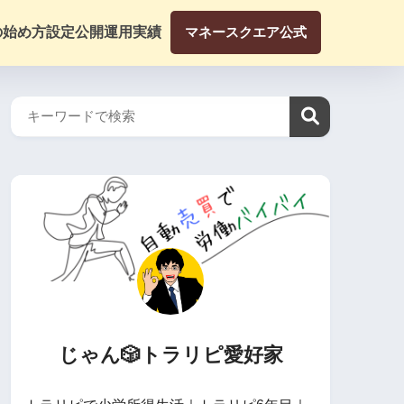
の始め方
設定公開
運用実績
マネースクエア公式
じゃん🎲トラリピ愛好家