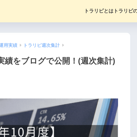
トラリピとは
トラリピ
運用実績
トラリピ週次集計
実績をブログで公開！(週次集計)