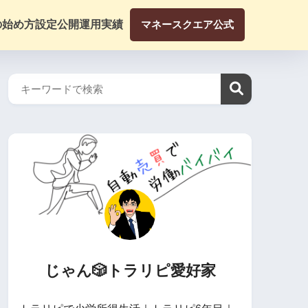
の始め方
設定公開
運用実績
マネースクエア公式
じゃん🎲トラリピ愛好家