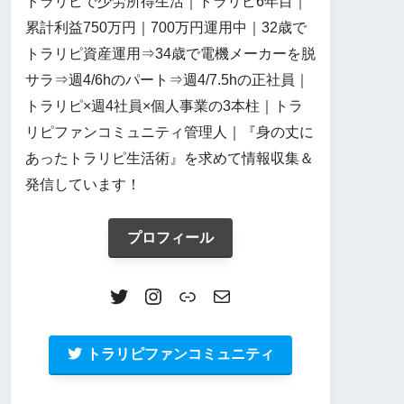
トラリピで少労所得生活｜トラリピ6年目｜
累計利益750万円｜700万円運用中｜32歳で
トラリピ資産運用⇒34歳で電機メーカーを脱
サラ⇒週4/6hのパート⇒週4/7.5hの正社員｜
トラリピ×週4社員×個人事業の3本柱｜トラ
リピファンコミュニティ管理人｜『身の丈に
あったトラリピ生活術』を求めて情報収集＆
発信しています！
プロフィール
トラリピファンコミュニティ