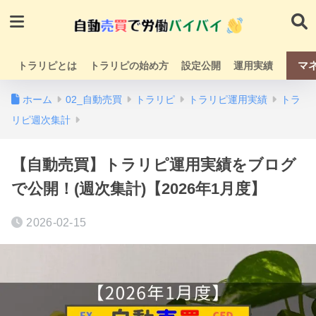
マ
トラリピとは
トラリピの始め方
設定公開
運用実績
ホーム
02_自動売買
トラリピ
トラリピ運用実績
トラ
リピ週次集計
【自動売買】トラリピ運用実績をブログ
で公開！(週次集計)【2026年1月度】
2026-02-15