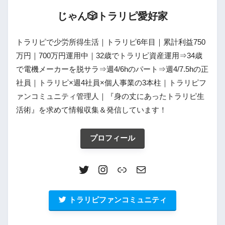
じゃん🎲トラリピ愛好家
トラリピで少労所得生活｜トラリピ6年目｜累計利益750
万円｜700万円運用中｜32歳でトラリピ資産運用⇒34歳
で電機メーカーを脱サラ⇒週4/6hのパート⇒週4/7.5hの正
社員｜トラリピ×週4社員×個人事業の3本柱｜トラリピフ
ァンコミュニティ管理人｜『身の丈にあったトラリピ生
活術』を求めて情報収集＆発信しています！
プロフィール
トラリピファンコミュニティ