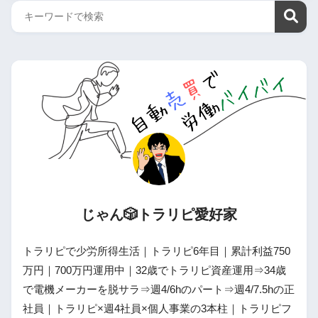
じゃん🎲トラリピ愛好家
トラリピで少労所得生活｜トラリピ6年目｜累計利益750
万円｜700万円運用中｜32歳でトラリピ資産運用⇒34歳
で電機メーカーを脱サラ⇒週4/6hのパート⇒週4/7.5hの正
社員｜トラリピ×週4社員×個人事業の3本柱｜トラリピフ