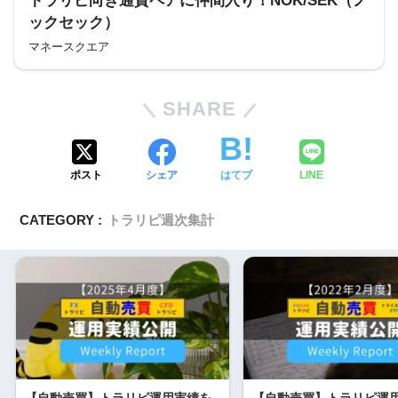
トラリピ向き通貨ペアに仲間入り！NOK/SEK（ノ
ックセック）
マネースクエア
SHARE
ポスト
シェア
はてブ
LINE
CATEGORY :
トラリピ週次集計
【自動売買】トラリピ運用実績を
【自動売買】トラリピ運