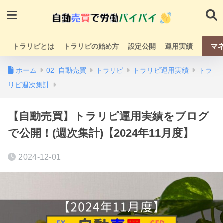
マ
トラリピとは
トラリピの始め方
設定公開
運用実績
ホーム
02_自動売買
トラリピ
トラリピ運用実績
トラ
リピ週次集計
【自動売買】トラリピ運用実績をブログ
で公開！(週次集計)【2024年11月度】
2024-12-01