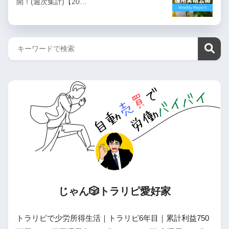
開！(週次集計)【20…
じゃん🎲トラリピ愛好家
トラリピで少労所得生活｜トラリピ6年目｜累計利益750