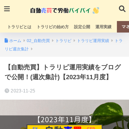
マ
トラリピとは
トラリピの始め方
設定公開
運用実績
ホーム
02_自動売買
トラリピ
トラリピ運用実績
トラ
リピ週次集計
【自動売買】トラリピ運用実績をブログ
で公開！(週次集計)【2023年11月度】
2023-11-25