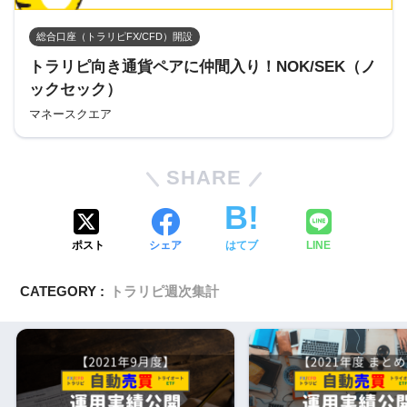
総合口座（トラリピFX/CFD）開設
トラリピ向き通貨ペアに仲間入り！NOK/SEK（ノ
ックセック）
マネースクエア
SHARE
ポスト
シェア
はてブ
LINE
CATEGORY :
トラリピ週次集計