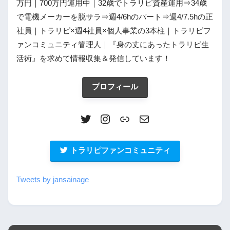
万円｜700万円運用中｜32歳でトラリピ資産運用⇒34歳
で電機メーカーを脱サラ⇒週4/6hのパート⇒週4/7.5hの正
社員｜トラリピ×週4社員×個人事業の3本柱｜トラリピフ
ァンコミュニティ管理人｜『身の丈にあったトラリピ生
活術』を求めて情報収集＆発信しています！
プロフィール
トラリピファンコミュニティ
Tweets by jansainage