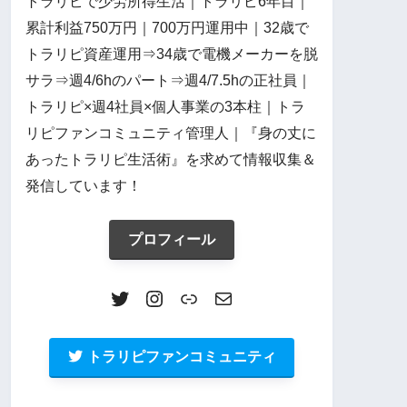
トラリピで少労所得生活｜トラリピ6年目｜
累計利益750万円｜700万円運用中｜32歳で
トラリピ資産運用⇒34歳で電機メーカーを脱
サラ⇒週4/6hのパート⇒週4/7.5hの正社員｜
トラリピ×週4社員×個人事業の3本柱｜トラ
リピファンコミュニティ管理人｜『身の丈に
あったトラリピ生活術』を求めて情報収集＆
発信しています！
プロフィール
トラリピファンコミュニティ