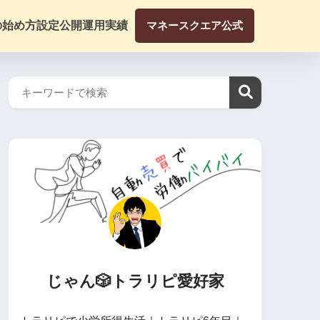
の始め方
設定公開
運用実績
マネースクエア公式
じゃん🎲トラリピ愛好家