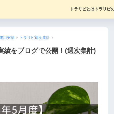
トラリピとは
トラリピ
運用実績
トラリピ週次集計
実績をブログで公開！(週次集計)