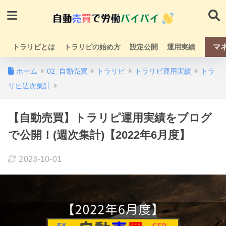
マ
トラリピとは
トラリピの始め方
設定公開
運用実績
ホーム
02_自動売買
トラリピ
トラリピ運用実績
トラ
リピ週次集計
【自動売買】トラリピ運用実績をブログ
で公開！(週次集計)【2022年6月度】
2023-10-01