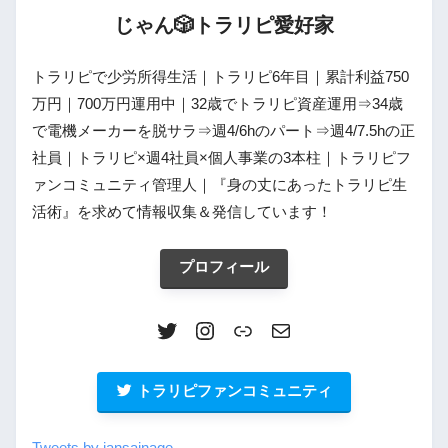
じゃん🎲トラリピ愛好家
トラリピで少労所得生活｜トラリピ6年目｜累計利益750
万円｜700万円運用中｜32歳でトラリピ資産運用⇒34歳
で電機メーカーを脱サラ⇒週4/6hのパート⇒週4/7.5hの正
社員｜トラリピ×週4社員×個人事業の3本柱｜トラリピフ
ァンコミュニティ管理人｜『身の丈にあったトラリピ生
活術』を求めて情報収集＆発信しています！
プロフィール
トラリピファンコミュニティ