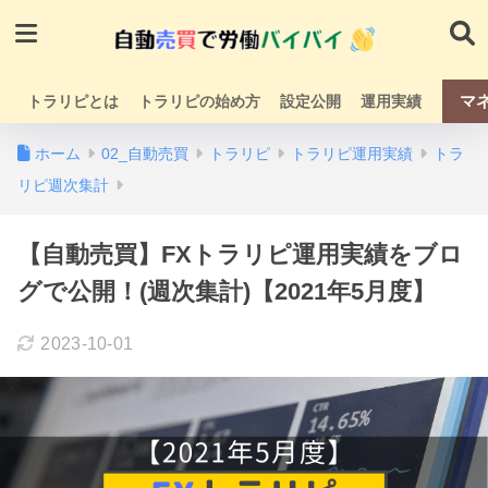
マ
トラリピとは
トラリピの始め方
設定公開
運用実績
ホーム
02_自動売買
トラリピ
トラリピ運用実績
トラ
リピ週次集計
【自動売買】FXトラリピ運用実績をブロ
グで公開！(週次集計)【2021年5月度】
2023-10-01