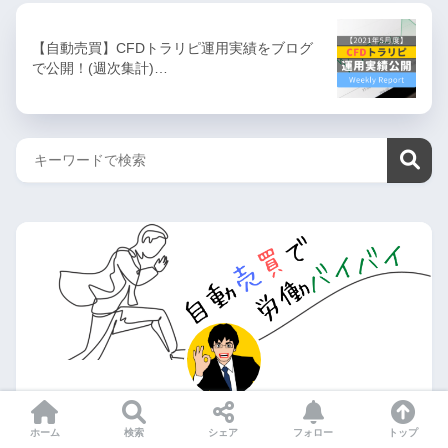
【自動売買】CFDトラリピ運用実績をブログ
で公開！(週次集計)…
ホーム
検索
シェア
フォロー
トップ
じゃん🎲トラリピ愛好家